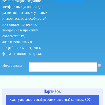
реабилитация, создание
комфортных условий для
развития интеллектуальных
и творческих способностей
инвалидов по зрению,
внедрение в практику
современных,
адаптированных к
потребностям незрячих,
форм активного отдыха.
Поиск
Как
Инструкция
Поиск
пользоваться
по
сайтом
МЕНЮ
сайту
Партнёры
Культурно-спортивный реабилитационный комплекс ВОС