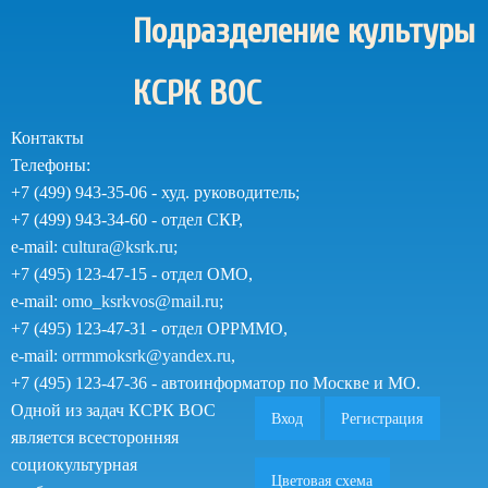
Перейти
Подразделение культуры
к
основному
КСРК ВОС
содержанию
Контакты
Телефоны:
+7 (499) 943-35-06 - худ. руководитель;
+7 (499) 943-34-60 - отдел СКР,
e-mail:
cultura@ksrk.ru
;
+7 (495) 123-47-15 - отдел ОМО,
e-mail:
omo_ksrkvos@mail.ru
;
+7 (495) 123-47-31 - отдел ОРРММО,
e-mail:
orrmmoksrk@yandex.ru
,
+7 (495) 123-47-36 - автоинформатор по Москве и МО.
Одной из задач КСРК ВОС
Вход
Регистрация
является всесторонняя
социокультурная
Цветовая схема