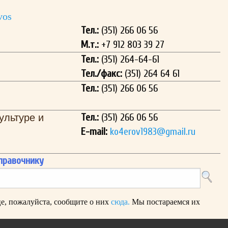
vos
Тел.:
(351) 266 06 56
М.т.:
+7 912 803 39 27
Тел.:
(351) 264-64-61
Тел./факс:
(351) 264 64 61
Тел.:
(351) 266 06 56
Тел.:
(351) 266 06 56
ультуре и
E-mail:
ko4erov1983@gmail.ru
правочнику
е, пожалуйста, сообщите о них
сюда.
Мы постараемся их