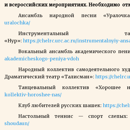
и всероссийских мероприятиях. Необходимо от
Ансамбль народной песни «Уралоч
uralochka/
Инструментальный тат
«Нур»:
https://chelrc.urc.ac.ru/instrumentalnyiy-an
Вокальный ансамбль академического пен
akademicheskogo-peniya-vdoh
Народный коллектив самодеятельного худ
Драматический театр «Талисман»:
https://chelrc.
Танцевальный коллектив «Хорошее 
kollektiv-horoshee-nas/
Клуб любителей русских шашек:
https://che
Настольный теннис — спорт слепых
shoudaun/