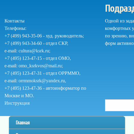
Перейти
Подраз
к
основному
Контакты
Одной из зад
содержанию
Телефоны:
комфортных у
+7 (499) 943-35-06 - худ. руководитель;
по зрению, в
+7 (499) 943-34-60 - отдел СКР,
форм активно
e-mail:
cultura@ksrk.ru
;
+7 (495) 123-47-15 - отдел ОМО,
e-mail:
omo_ksrkvos@mail.ru
;
+7 (495) 123-47-31 - отдел ОРРММО,
e-mail:
orrmmoksrk@yandex.ru
,
+7 (495) 123-47-36 - автоинформатор по
Москве и МО.
Поиск
Как
Инструкция
Поиск
пользоваться
по
сайтом
Главное
Главная
сайту
меню