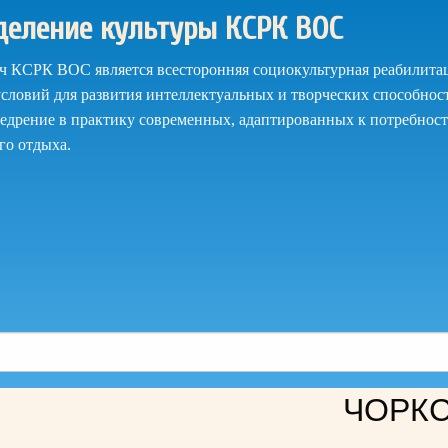
деление культуры КСРК ВОС
ач КСРК ВОС является всесторонняя социокультурная реабилитац
словий для развития интеллектуальных и творческих способнос
недрение в практику современных, адаптированных к потребност
го отдыха.
ЧОРКС