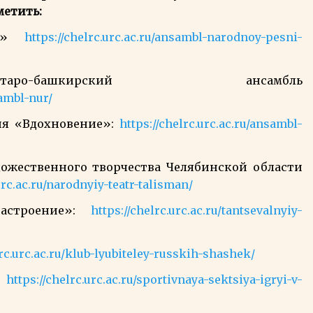
метить:
ка»
https://chelrc.urc.ac.ru/ansambl-narodnoy-pesni-
аро-башкирский ансамбль
sambl-nur/
ия «Вдохновение»:
https://chelrc.urc.ac.ru/ansambl-
ожественного творчества Челябинской области
urc.ac.ru/narodnyiy-teatr-talisman/
настроение»:
https://chelrc.urc.ac.ru/tantsevalnyiy-
lrc.urc.ac.ru/klub-lyubiteley-russkih-shashek/
:
https://chelrc.urc.ac.ru/sportivnaya-sektsiya-igryi-v-