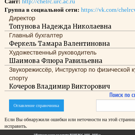
Сайт:
http://chelrc.urc.ac.ru
Группа в социальной сети:
https://vk.com/chelrc
Директор
Топунова Надежда Николаевна
Главный бухгалтер
Феркель Тамара Валентиновна
Художественный руководитель
Шаимова Флюра Равильевна
Звукорежиссёр, Инструктор по физической к
спорту
Кочеров Владимир Викторович
Поиск по с
Поиск
Оглавление справочника
по
справочнику
Если Вы обнаружили ошибки или неточности на этой страниц
исправить.