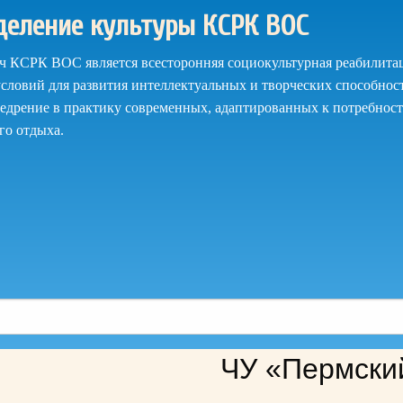
деление культуры КСРК ВОС
ач КСРК ВОС является всесторонняя социокультурная реабилитац
словий для развития интеллектуальных и творческих способнос
недрение в практику современных, адаптированных к потребност
го отдыха.
ЧУ «Пермски