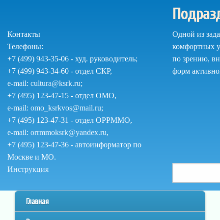
Перейти
Подраз
к
основному
Контакты
Одной из зад
содержанию
Телефоны:
комфортных у
+7 (499) 943-35-06 - худ. руководитель;
по зрению, в
+7 (499) 943-34-60 - отдел СКР,
форм активно
e-mail:
cultura@ksrk.ru
;
+7 (495) 123-47-15 - отдел ОМО,
e-mail:
omo_ksrkvos@mail.ru
;
+7 (495) 123-47-31 - отдел ОРРММО,
e-mail:
orrmmoksrk@yandex.ru
,
+7 (495) 123-47-36 - автоинформатор по
Москве и МО.
Поиск
Как
Инструкция
Поиск
пользоваться
по
сайтом
Главное
Главная
сайту
меню