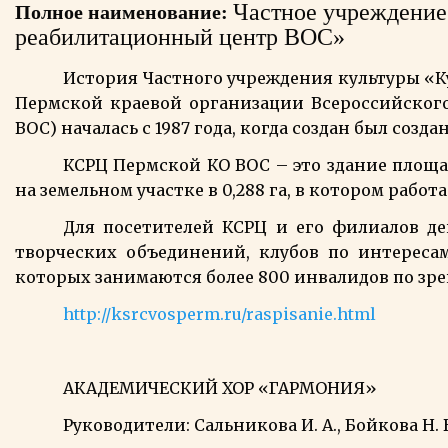
Частное учреждение
Полное наименование:
реабилитационный центр ВОС»
История Частного учреждения культуры «
Пермской краевой организации Всероссийского
ВОС) началась с 1987 года, когда создан был созд
КСРЦ Пермской КО ВОС – это здание площад
на земельном участке в 0,288 га, в котором работ
Для посетителей КСРЦ и его филиалов де
творческих объединений, клубов по интереса
которых занимаются более 800 инвалидов по зр
http://ksrcvosperm.ru/raspisanie.html
АКАДЕМИЧЕСКИЙ ХОР «ГАРМОНИЯ»
Руководители: Сальникова И. А., Бойкова Н. В