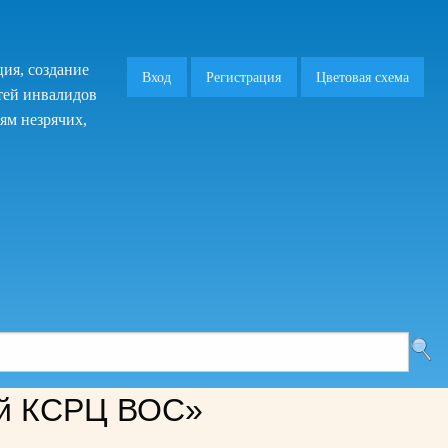
ия, создание
Вход
Регистрация
Цветовая схема
тей инвалидов
ям незрячих,
й КСРЦ ВОС»