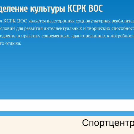
деление культуры КСРК ВОС
ач КСРК ВОС является всесторонняя социокультурная реабилитац
словий для развития интеллектуальных и творческих способнос
недрение в практику современных, адаптированных к потребност
го отдыха.
Спортцентр