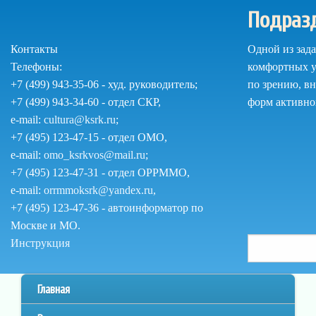
Перейти
Подраз
к
основному
Контакты
Одной из зад
содержанию
Телефоны:
комфортных у
+7 (499) 943-35-06 - худ. руководитель;
по зрению, в
+7 (499) 943-34-60 - отдел СКР,
форм активно
e-mail:
cultura@ksrk.ru
;
+7 (495) 123-47-15 - отдел ОМО,
e-mail:
omo_ksrkvos@mail.ru
;
+7 (495) 123-47-31 - отдел ОРРММО,
e-mail:
orrmmoksrk@yandex.ru
,
+7 (495) 123-47-36 - автоинформатор по
Москве и МО.
Поиск
Как
Инструкция
Поиск
пользоваться
по
сайтом
Главное
Главная
сайту
меню