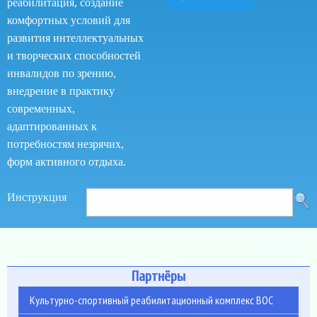
реабилитация, создание
комфортных условий для
развития интеллектуальных
и творческих способностей
инвалидов по зрению,
внедрение в практику
современных,
адаптированных к
потребностям незрячих,
форм активного отдыха.
Поиск
Как
Инструкция
Поиск
пользоваться
по
сайтом
МЕНЮ
сайту
Партнёры
Культурно-спортивный реабилитационный комплекс ВОС