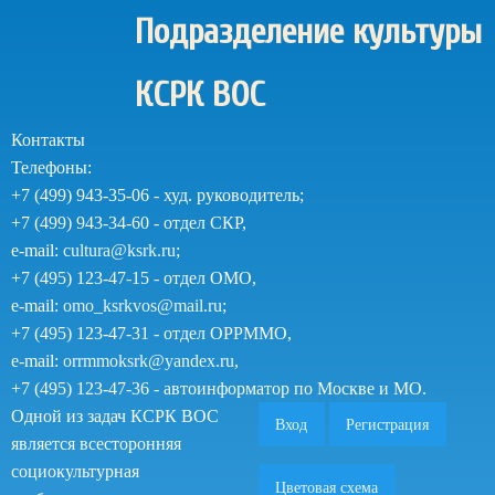
Перейти
Подразделение культуры
к
основному
КСРК ВОС
содержанию
Контакты
Телефоны:
+7 (499) 943-35-06 - худ. руководитель;
+7 (499) 943-34-60 - отдел СКР,
e-mail:
cultura@ksrk.ru
;
+7 (495) 123-47-15 - отдел ОМО,
e-mail:
omo_ksrkvos@mail.ru
;
+7 (495) 123-47-31 - отдел ОРРММО,
e-mail:
orrmmoksrk@yandex.ru
,
+7 (495) 123-47-36 - автоинформатор по Москве и МО.
Одной из задач КСРК ВОС
Вход
Регистрация
является всесторонняя
социокультурная
Цветовая схема